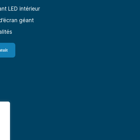
nt LED intérieur
d’écran géant
lités
atuit