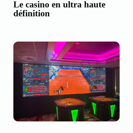
Le casino en ultra haute
définition