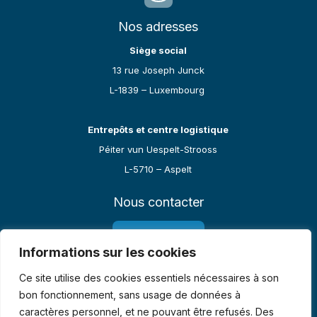
Nos adresses
Siège social
13 rue Joseph Junck
L-1839 – Luxembourg
Entrepôts et centre logistique
Péiter vun Uespelt-Strooss
L-5710 – Aspelt
Nous contacter
27 91 62 06 10
Informations sur les cookies
Ce site utilise des cookies essentiels nécessaires à son
Email :
contact@led-visual-innovation.lu
bon fonctionnement, sans usage de données à
caractères personnel, et ne pouvant être refusés. Des