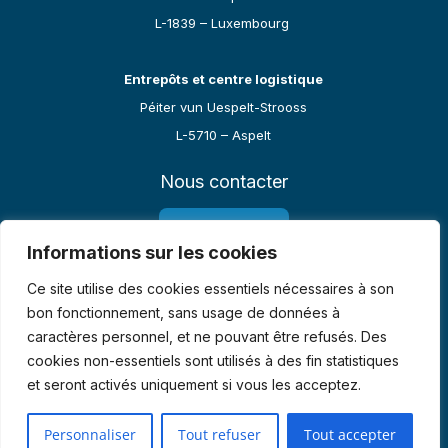
L-1839 – Luxembourg
Entrepôts et centre logistique
Péiter vun Uespelt-Strooss
L-5710 – Aspelt
Nous contacter
27 91 62 06 10
Informations sur les cookies
Ce site utilise des cookies essentiels nécessaires à son
Email :
contact@led-visual-innovation.lu
bon fonctionnement, sans usage de données à
caractères personnel, et ne pouvant être refusés. Des
cookies non-essentiels sont utilisés à des fin statistiques
et seront activés uniquement si vous les acceptez.
© Copyright 2022 | SARL LVI
Personnaliser
Tout refuser
Tout accepter